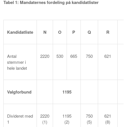
Tabel 1: Mandaternes fordeling på kandidatlister
Kandidatliste
N
O
P
Q
R
Antal
2220
530
665
750
621
1
stemmer i
hele landet
Valg
forbund
1195
Divideret med
2220
1195
750
621
1
1
(1)
(2)
(5)
(8)