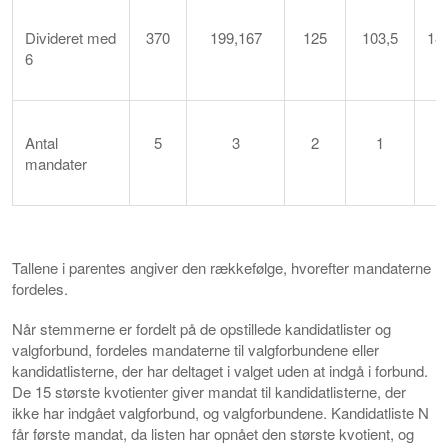
Divideret med
370
199,167
125
103,5
18
6
Antal
5
3
2
1
mandater
Tallene i parentes angiver den rækkefølge, hvorefter mandaterne
fordeles.
Når stemmerne er fordelt på de opstillede kandidatlister og
valgforbund, fordeles mandaterne til valgforbundene eller
kandidatlisterne, der har deltaget i valget uden at indgå i forbund.
De 15 største kvotienter giver mandat til kandidatlisterne, der
ikke har indgået valgforbund, og valgforbundene. Kandidatliste N
får første mandat, da listen har opnået den største kvotient, og