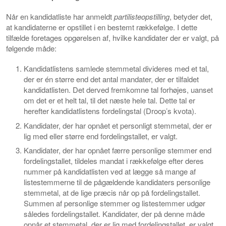
Når en kandidatliste har anmeldt
partilisteopstilling
, betyder det,
at kandidaterne er opstillet i en bestemt rækkefølge. I dette
tilfælde foretages opgørelsen af, hvilke kandidater der er valgt, på
følgende måde:
Kandidatlistens samlede stemmetal divideres med et tal,
der er én større end det antal mandater, der er tilfaldet
kandidatlisten. Det derved fremkomne tal forhøjes, uanset
om det er et helt tal, til det næste hele tal. Dette tal er
herefter kandidatlistens fordelingstal (Droop’s kvota).
Kandidater, der har opnået et personligt stemmetal, der er
lig med eller større end fordelingstallet, er valgt.
Kandidater, der har opnået færre personlige stemmer end
fordelingstallet, tildeles mandat i rækkefølge efter deres
nummer på kandidatlisten ved at lægge så mange af
listestemmerne til de pågældende kandidaters personlige
stemmetal, at de lige præcis når op på fordelingstallet.
Summen af personlige stemmer og listestemmer udgør
således fordelingstallet. Kandidater, der på denne måde
opnår et stemmetal, der er lig med fordelingstallet, er valgt.