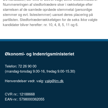
Nummereringen af stedfortrædere sker i rækkefølge efter
størrelsen af de samlede opnåede stemmetal (personlige
stemmer og evt. listestemmer) uanset deres placering på
partilisten. Stedfortræderrækkefølgen for de seks ikke valgte
kandidater bliver herefter: nr. 10, 4, 8, 5, 11 og 6.
Økonomi- og Indenrigsministeriet
Telefon: 72 26 90 00
(mandag-torsdag 9.00-16, fredag 9.00-15.30)
Henvendelser vedr. valg:
valg@im.dk
CVR nr.: 12188668
EAN-nr.: 5798000362055