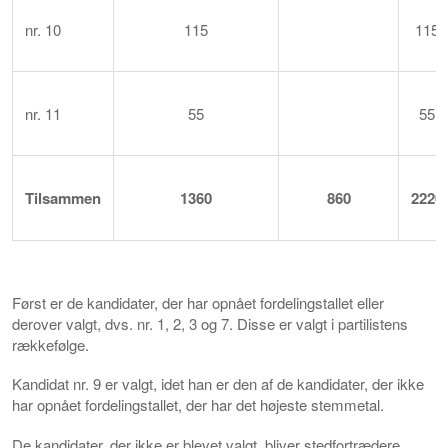
nr. 10
115
115
nr. 11
55
55
Tilsammen
1360
860
2220
Først er de kandidater, der har opnået fordelingstallet eller
derover valgt, dvs. nr. 1, 2, 3 og 7. Disse er valgt i partilistens
rækkefølge.
Kandidat nr. 9 er valgt, idet han er den af de kandidater, der ikke
har opnået fordelingstallet, der har det højeste stemmetal.
De kandidater, der ikke er blevet valgt, bliver stedfortrædere.