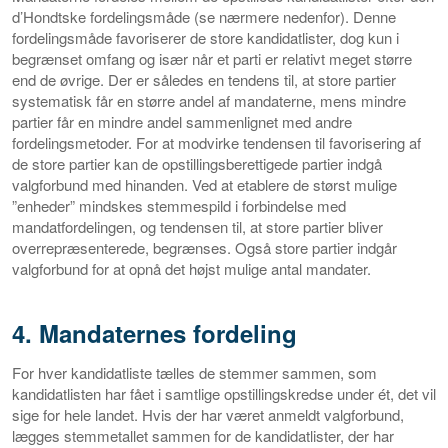
d’Hondtske fordelingsmåde (se nærmere nedenfor). Denne
fordelingsmåde favoriserer de store kandidatlister, dog kun i
begrænset omfang og især når et parti er relativt meget større
end de øvrige. Der er således en tendens til, at store partier
systematisk får en større andel af mandaterne, mens mindre
partier får en mindre andel sammenlignet med andre
fordelingsmetoder. For at modvirke tendensen til favorisering af
de store partier kan de opstillingsberettigede partier indgå
valgforbund med hinanden. Ved at etablere de størst mulige
”enheder” mindskes stemmespild i forbindelse med
mandatfordelingen, og tendensen til, at store partier bliver
overrepræsenterede, begrænses. Også store partier indgår
valgforbund for at opnå det højst mulige antal mandater.
4. Mandaternes fordeling
For hver kandidatliste tælles de stemmer sammen, som
kandidatlisten har fået i samtlige opstillingskredse under ét, det vil
sige for hele landet. Hvis der har været anmeldt valgforbund,
lægges stemmetallet sammen for de kandidatlister, der har