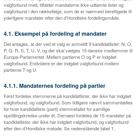
valgforbund med, tilfalder mandaterne ikke-udtømte lister og
valgforbund i den rækkefølge, som de er nærmest berettigede til
yderligere mandater efter den d’Hondtske fordelingsmåde.
4.1. Eksempel på fordeling af mandater
Det antages, at der ved et valg er anmeldt 9 kandidatlister: N, O,
P, Q, R, S, T, U, V, og der skal vælges 15 danske medlemmer til
Europa-Parlamentet. Mellem partierne O og P er indgået
valgforbund. Endvidere er der indgået valgforbund mellem
partierne T og U.
4.1.1. Mandaternes fordeling på partier
Først fordeles stemmerne på kandidatlister, der ikke har indgået
valgforbund, og valgforbund. Som tidligere nævnt sammentælles
for hver kandidatliste (parti) stemmetallet for samtlige
opstillingskredse under ét. Dernæst fordeles de 15 mandater på
kandidatlister, der ikke har indgået valgforbund, og valgforbund
efter den d’Hondtske metode. Se nedenstående tabel 1.