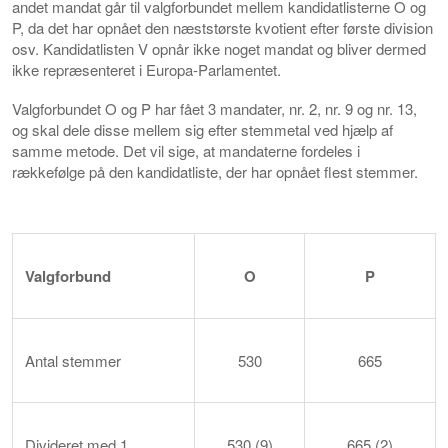
andet mandat går til valgforbundet mellem kandidatlisterne O og
P, da det har opnået den næststørste kvotient efter første division
osv. Kandidatlisten V opnår ikke noget mandat og bliver dermed
ikke repræsenteret i Europa-Parlamentet.
Valgforbundet O og P har fået 3 mandater, nr. 2, nr. 9 og nr. 13,
og skal dele disse mellem sig efter stemmetal ved hjælp af
samme metode. Det vil sige, at mandaterne fordeles i
rækkefølge på den kandidatliste, der har opnået flest stemmer.
Valg
forbund
O
P
Antal stemmer
530
665
Divideret med 1
530 (9)
665 (2)