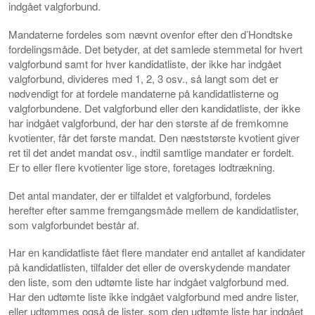
indgået valgforbund.
Mandaterne fordeles som nævnt ovenfor efter den d’Hondtske
fordelingsmåde. Det betyder, at det samlede stemmetal for hvert
valgforbund samt for hver kandidatliste, der ikke har indgået
valgforbund, divideres med 1, 2, 3 osv., så langt som det er
nødvendigt for at fordele mandaterne på kandidatlisterne og
valgforbundene. Det valgforbund eller den kandidatliste, der ikke
har indgået valgforbund, der har den største af de fremkomne
kvotienter, får det første mandat. Den næststørste kvotient giver
ret til det andet mandat osv., indtil samtlige mandater er fordelt.
Er to eller flere kvotienter lige store, foretages lodtrækning.
Det antal mandater, der er tilfaldet et valgforbund, fordeles
herefter efter samme fremgangsmåde mellem de kandidatlister,
som valgforbundet består af.
Har en kandidatliste fået flere mandater end antallet af kandidater
på kandidatlisten, tilfalder det eller de overskydende mandater
den liste, som den udtømte liste har indgået valgforbund med.
Har den udtømte liste ikke indgået valgforbund med andre lister,
eller udtømmes også de lister, som den udtømte liste har indgået