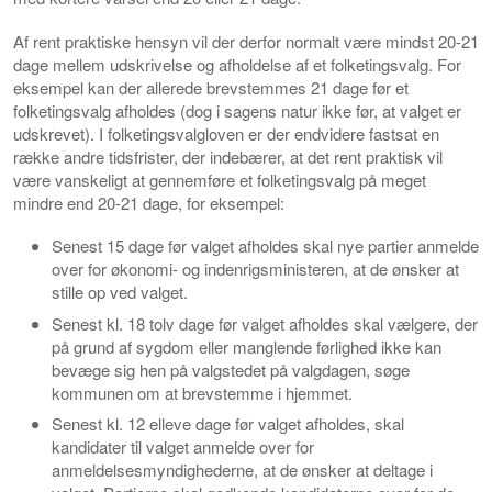
Af rent praktiske hensyn vil der derfor normalt være mindst 20-21
dage mellem udskrivelse og afholdelse af et folketingsvalg. For
eksempel kan der allerede brevstemmes 21 dage før et
folketingsvalg afholdes (dog i sagens natur ikke før, at valget er
udskrevet). I folketingsvalgloven er der endvidere fastsat en
række andre tidsfrister, der indebærer, at det rent praktisk vil
være vanskeligt at gennemføre et folketingsvalg på meget
mindre end 20-21 dage, for eksempel:
Senest 15 dage før valget afholdes skal nye partier anmelde
over for økonomi- og indenrigsministeren, at de ønsker at
stille op ved valget.
Senest kl. 18 tolv dage før valget afholdes skal vælgere, der
på grund af sygdom eller manglende førlighed ikke kan
bevæge sig hen på valgstedet på valgdagen, søge
kommunen om at brevstemme i hjemmet.
Senest kl. 12 elleve dage før valget afholdes, skal
kandidater til valget anmelde over for
anmeldelsesmyndighederne, at de ønsker at deltage i