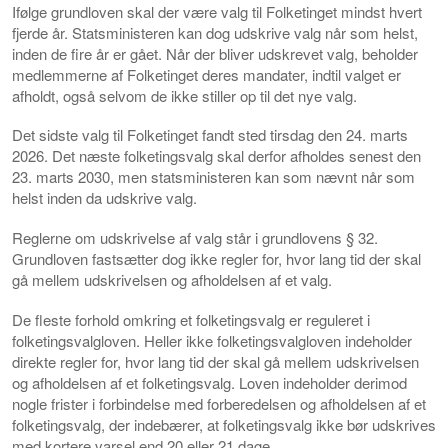
Ifølge grundloven skal der være valg til Folketinget mindst hvert
fjerde år. Statsministeren kan dog udskrive valg når som helst,
inden de fire år er gået. Når der bliver udskrevet valg, beholder
medlemmerne af Folketinget deres mandater, indtil valget er
afholdt, også selvom de ikke stiller op til det nye valg.
Det sidste valg til Folketinget fandt sted tirsdag den 24. marts
2026. Det næste folketingsvalg skal derfor afholdes senest den
23. marts 2030, men statsministeren kan som nævnt når som
helst inden da udskrive valg.
Reglerne om udskrivelse af valg står i grundlovens § 32.
Grundloven fastsætter dog ikke regler for, hvor lang tid der skal
gå mellem udskrivelsen og afholdelsen af et valg.
De fleste forhold omkring et folketingsvalg er reguleret i
folketingsvalgloven. Heller ikke folketingsvalgloven indeholder
direkte regler for, hvor lang tid der skal gå mellem udskrivelsen
og afholdelsen af et folketingsvalg. Loven indeholder derimod
nogle frister i forbindelse med forberedelsen og afholdelsen af et
folketingsvalg, der indebærer, at folketingsvalg ikke bør udskrives
med kortere varsel end 20 eller 21 dage.