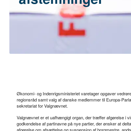
Økonomi- og Indenrigsministeriet varetager opgaver vedrøren
regionsråd samt valg af danske medlemmer til Europa-Parlame
sekretariat for Valgnævnet.
Valgnævnet er et uafhængigt organ, der træffer afgørelse i 
godkendelse af partinavne på nye partier, der ønsker at delt
afgørelse om afsættelse og suspension af borgmestre, andr