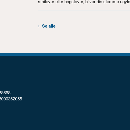
smileyer eller bogstaver, bliver din stemme ugyld
Se alle
88668
98000362055