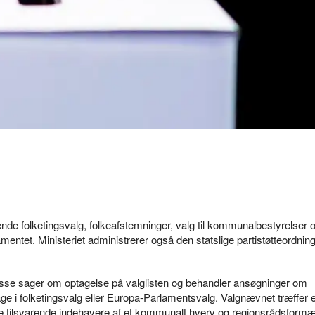
de folketingsvalg, folkeafstemninger, valg til kommunalbestyrelser 
ntet. Ministeriet administrerer også den statslige partistøtteordning
visse sager om optagelse på valglisten og behandler ansøgninger om
age i folketingsvalg eller Europa-Parlamentsvalg. Valgnævnet træffer 
e tilsvarende indehavere af et kommunalt hverv og regionsrådsform