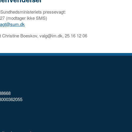
 Sundhedsministeriets pressevagt:
7 27 (modtager ikke SMS)
vagt@sum.dk
t Christine Boeskov, valg@im.dk, 25 16 12 06
88668
98000362055