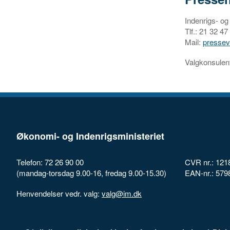
Indenrigs- og
Tlf.: 21 32 4
Mail:
presse
Valgkonsulen
Økonomi- og Indenrigsministeriet
Telefon: 72 26 90 00
CVR nr.: 121
(mandag-torsdag 9.00-16, fredag 9.00-15.30)
EAN-nr.: 57
Henvendelser vedr. valg:
valg@im.dk