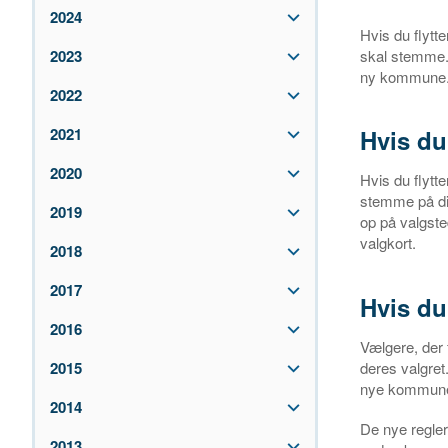
2024
Hvis du flytt
skal stemme. 
2023
ny kommune
2022
Hvis du
2021
2020
Hvis du flyt
stemme på dit
2019
op på valgsted
valgkort.
2018
2017
Hvis du
2016
Vælgere, der 
2015
deres valgret
nye kommun
2014
De nye regler 
2013