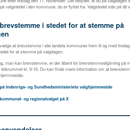
e efter tirsdag den 11. november. Det betyder, at du på valgdagen
på valgstedet i den kommune, du er flyttet fra. Valgstedet står på dit v
brevstemme i stedet for at stemme på
gen
vælge at brevstemme i alle landets kommuner frem til og med fredag
tedet for at stemme på valgdagen.
ag, man kan brevstemme, er der åbent for brevstemmeafgivning på mi
 tidsrummet kl. 9-16. Du kan finde mere information om at brevstem
hjemmeside.
på Indenrigs- og Sundhedsministeriets valghjemmeside
 kommunal- og regionalvalget på X
henvendelser