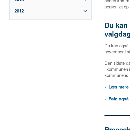
anden kommun
personligt op 
2012
Du kan 
valgda
Du kan også 
november i s
Den sidste d
i kommunen i
kommunens 
Læs mere 
Følg også
Presse