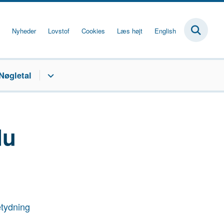
Nyheder
Lovstof
Cookies
Læs højt
English
Nøgletal
du
etydning