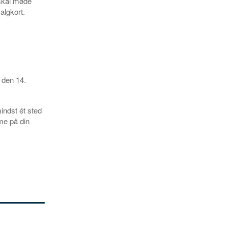
 skal møde
algkort.
 den 14.
ndst ét sted
me på din