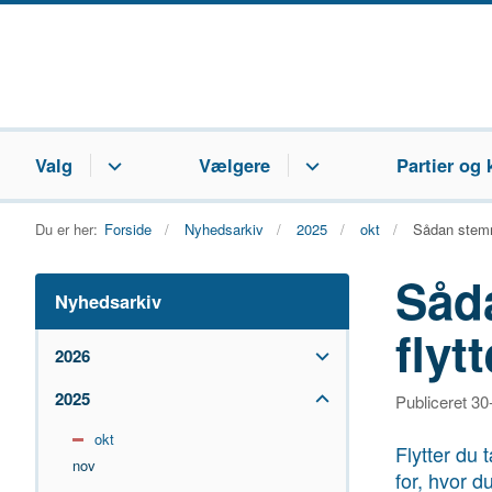
Valg
Vælgere
Partier og 
Du er her:
Forside
Nyhedsarkiv
2025
okt
Sådan stemme
Såd
Nyhedsarkiv
flyt
2026
2025
Publiceret 3
okt
Flytter du 
nov
for, hvor 