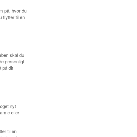
om på, hvor du
lytter til en
ber, skal du
e personligt
å på dit
noget nyt
amle eller
er til en