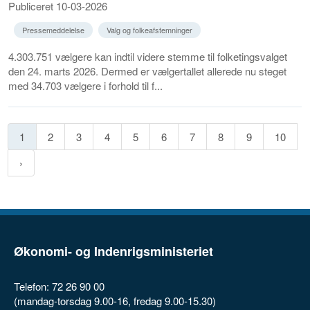
Publiceret 10-03-2026
Pressemeddelelse
Valg og folkeafstemninger
4.303.751 vælgere kan indtil videre stemme til folketingsvalget
den 24. marts 2026. Dermed er vælgertallet allerede nu steget
med 34.703 vælgere i forhold til f...
1
2
3
4
5
6
7
8
9
10
Økonomi- og Indenrigsministeriet
Telefon: 72 26 90 00
(mandag-torsdag 9.00-16, fredag 9.00-15.30)