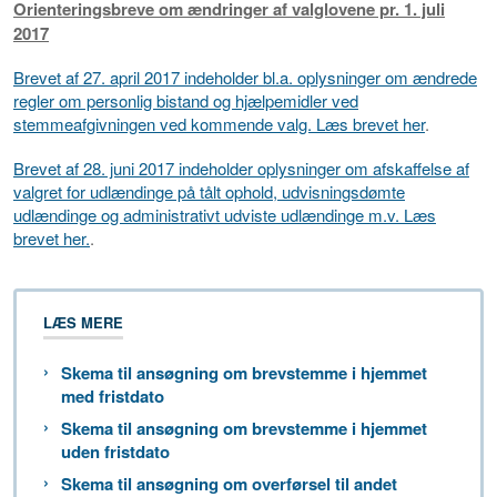
Orienteringsbreve om ændringer af valglovene pr. 1. juli
2017
Brevet af 27. april 2017 indeholder bl.a. oplysninger om ændrede
regler om personlig bistand og hjælpemidler ved
stemmeafgivningen ved kommende valg. Læs brevet her
.
Brevet af 28. juni 2017 indeholder oplysninger om afskaffelse af
valgret for udlændinge på tålt ophold, udvisningsdømte
udlændinge og administrativt udviste udlændinge m.v. Læs
brevet her.
.
LÆS MERE
Skema til ansøgning om brevstemme i hjemmet
med fristdato
Skema til ansøgning om brevstemme i hjemmet
uden fristdato
Skema til ansøgning om overførsel til andet