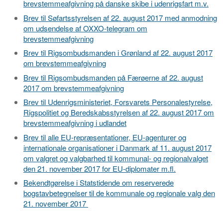
brevstemmeafgivning på danske skibe i udenrigsfart m.v.
Brev til Søfartsstyrelsen af 22. august 2017 med anmodning
om udsendelse af OXXO-telegram om
brevstemmeafgivning
Brev til Rigsombudsmanden i Grønland af 22. august 2017
om brevstemmeafgivning
Brev til Rigsombudsmanden på Færøerne af 22. august
2017 om brevstemmeafgivning
Brev til Udenrigsministeriet, Forsvarets Personalestyrelse,
Rigspolitiet og Beredskabsstyrelsen af 22. august 2017 om
brevstemmeafgivning i udlandet
Brev til alle EU-repræsentationer, EU-agenturer og
internationale organisationer i Danmark af 11. august 2017
om valgret og valgbarhed til kommunal- og regionalvalget
den 21. november 2017 for EU-diplomater m.fl.
Bekendtgørelse i Statstidende om reserverede
bogstavbetegnelser til de kommunale og regionale valg den
21. november 2017