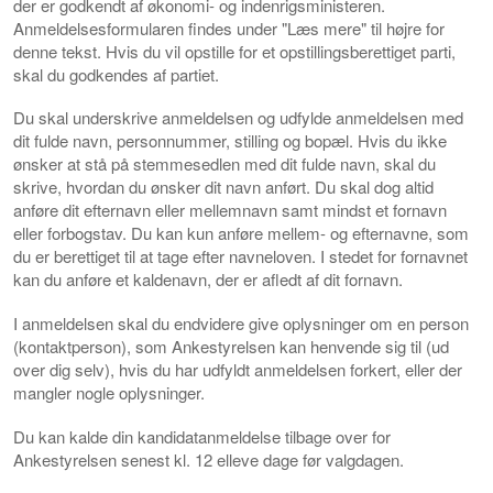
der er godkendt af økonomi- og indenrigsministeren.
Anmeldelsesformularen findes under "Læs mere" til højre for
denne tekst. Hvis du vil opstille for et opstillingsberettiget parti,
skal du godkendes af partiet.
Du skal underskrive anmeldelsen og udfylde anmeldelsen med
dit fulde navn, personnummer, stilling og bopæl. Hvis du ikke
ønsker at stå på stemmesedlen med dit fulde navn, skal du
skrive, hvordan du ønsker dit navn anført. Du skal dog altid
anføre dit efternavn eller mellemnavn samt mindst et fornavn
eller forbogstav. Du kan kun anføre mellem- og efternavne, som
du er berettiget til at tage efter navneloven. I stedet for fornavnet
kan du anføre et kaldenavn, der er afledt af dit fornavn.
I anmeldelsen skal du endvidere give oplysninger om en person
(kontaktperson), som Ankestyrelsen kan henvende sig til (ud
over dig selv), hvis du har udfyldt anmeldelsen forkert, eller der
mangler nogle oplysninger.
Du kan kalde din kandidatanmeldelse tilbage over for
Ankestyrelsen senest kl. 12 elleve dage før valgdagen.