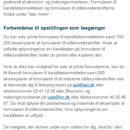
godkendt af økonomi- og indenrigsministeren. Formularen til
kandidatanmeldelsen og formularen til stillerunderskrifterne
findes under ”læs mere”.
Forberedelse til opstillingen som løsgænger
Du kan selv printe formularen til kandidatanmeldelsen samt 150-
200 eksemplarer af formularen til stillerunderskrifter. Husk at
udfylde oplysningerne om kandidaten på formularen til
stillerunderskrifter, inden du printer eller kopierer den.
Hvis du ikke har mulighed for selv at printe formularerne, kan du
få tilsendt formularen til kandidatanmeldelse samt 200
eksemplarer af formularen til at indsamle stillerunderskrifter ved
at henvende dig til Ankestyrelsen på
ast@ast.dk
eller
telefonnummer 33 41 12 00 eller Økonomi- og
Indenrigsministeriet på
valg@im.dk
eller telefonnummer 40 20 86
87. Du skal oplyse din postadresse og indsende et eksemplar af
formularen til stillerunderskrifter, hvor oplysningerne om
kandidaten er udfyldt.
De vælgere, der skriver under som stillere for dig, skal bo i den