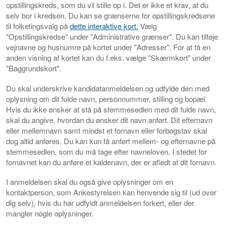
opstillingskreds, som du vil stille op i. Det er ikke et krav, at du
selv bor i kredsen. Du kan se grænserne for opstillingskredsene
til folketingsvalg på
dette interaktive kort.
Vælg
"Opstillingskredse" under "Administrative grænser". Du kan tilføje
vejnavne og husnumre på kortet under "Adresser". For at få en
anden visning af kortet kan du f.eks. vælge "Skærmkort" under
"Baggrundskort".
Du skal underskrive kandidatanmeldelsen og udfylde den med
oplysning om dit fulde navn, personnummer, stilling og bopæl.
Hvis du ikke ønsker at stå på stemmesedlen med dit fulde navn,
skal du angive, hvordan du ønsker dit navn anført. Dit efternavn
eller mellemnavn samt mindst et fornavn eller forbogstav skal
dog altid anføres. Du kan kun få anført mellem- og efternavne på
stemmesedlen, som du må tage efter navneloven. I stedet for
fornavnet kan du anføre et kaldenavn, der er afledt af dit fornavn.
I anmeldelsen skal du også give oplysninger om en
kontaktperson, som Ankestyrelsen kan henvende sig til (ud over
dig selv), hvis du har udfyldt anmeldelsen forkert, eller der
mangler nogle oplysninger.