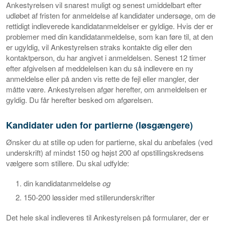
Ankestyrelsen vil snarest muligt og senest umiddelbart efter
udløbet af fristen for anmeldelse af kandidater undersøge, om de
rettidigt indleverede kandidatanmeldelser er gyldige. Hvis der er
problemer med din kandidatanmeldelse, som kan føre til, at den
er ugyldig, vil Ankestyrelsen straks kontakte dig eller den
kontaktperson, du har angivet i anmeldelsen. Senest 12 timer
efter afgivelsen af meddelelsen kan du så indlevere en ny
anmeldelse eller på anden vis rette de fejl eller mangler, der
måtte være. Ankestyrelsen afgør herefter, om anmeldelsen er
gyldig. Du får herefter besked om afgørelsen.
Kandidater uden for partierne (løsgængere)
Ønsker du at stille op uden for partierne, skal du anbefales (ved
underskrift) af mindst 150 og højst 200 af opstillingskredsens
vælgere som stillere. Du skal udfylde:
din kandidatanmeldelse
og
150-200 løssider med stillerunderskrifter
Det hele skal indleveres til Ankestyrelsen på formularer, der er