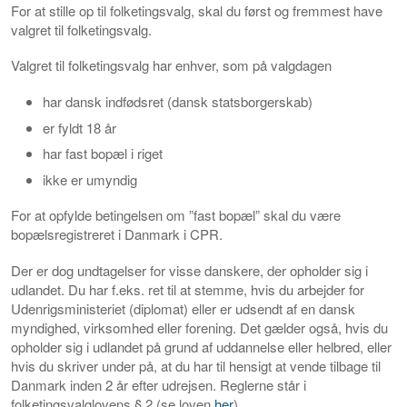
For at stille op til folketingsvalg, skal du først og fremmest have
valgret til folketingsvalg.
Valgret til folketingsvalg har enhver, som på valgdagen
har dansk indfødsret (dansk statsborgerskab)
er fyldt 18 år
har fast bopæl i riget
ikke er umyndig
For at opfylde betingelsen om ”fast bopæl” skal du være
bopælsregistreret i Danmark i CPR.
Der er dog undtagelser for visse danskere, der opholder sig i
udlandet. Du har f.eks. ret til at stemme, hvis du arbejder for
Udenrigsministeriet (diplomat) eller er udsendt af en dansk
myndighed, virksomhed eller forening. Det gælder også, hvis du
opholder sig i udlandet på grund af uddannelse eller helbred, eller
hvis du skriver under på, at du har til hensigt at vende tilbage til
Danmark inden 2 år efter udrejsen. Reglerne står i
folketingsvalglovens § 2 (se loven
her
).