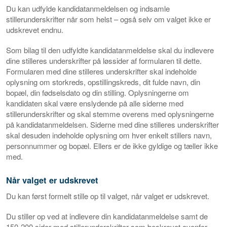
Du kan udfylde kandidatanmeldelsen og indsamle
stillerunderskrifter når som helst – også selv om valget ikke er
udskrevet endnu.
Som bilag til den udfyldte kandidatanmeldelse skal du indlevere
dine stilleres underskrifter på løssider af formularen til dette.
Formularen med dine stilleres underskrifter skal indeholde
oplysning om storkreds, opstillingskreds, dit fulde navn, din
bopæl, din fødselsdato og din stilling. Oplysningerne om
kandidaten skal være enslydende på alle siderne med
stillerunderskrifter og skal stemme overens med oplysningerne
på kandidatanmeldelsen. Siderne med dine stilleres underskrifter
skal desuden indeholde oplysning om hver enkelt stillers navn,
personnummer og bopæl. Ellers er de ikke gyldige og tæller ikke
med.
Når valget er udskrevet
Du kan først formelt stille op til valget, når valget er udskrevet.
Du stiller op ved at indlevere din kandidatanmeldelse samt de
150-200 sider med stillerunderskrifter som beskrevet ovenfor.