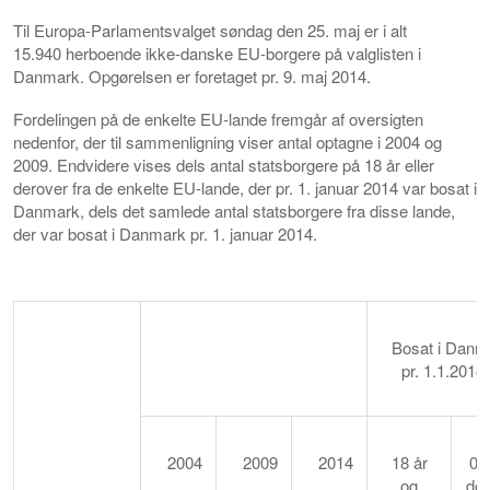
Til Europa-Parlamentsvalget søndag den 25. maj er
i alt
15.940
herboende ikke-danske EU-borgere på valglisten i
Danmark. Opgørelsen er foretaget pr. 9. maj 2014.
Fordelingen på de enkelte EU-lande fremgår af oversigten
nedenfor, der til sammenligning viser antal optagne i 2004 og
2009. Endvidere vises dels antal statsborgere på 18 år eller
derover fra de enkelte EU-lande, der pr. 1. januar 2014 var bosat i
Danmark, dels det samlede antal statsborgere fra disse lande,
der var bosat i Danmark pr. 1. januar 2014.
Bosat i Danm
pr. 1.1.20
2004
2009
2014
18 år
0 å
og
der