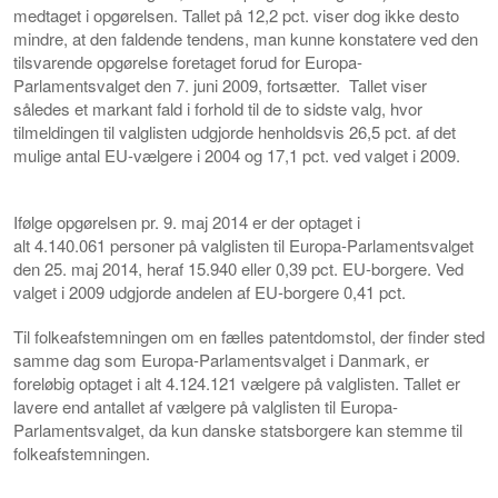
medtaget i opgørelsen. Tallet på 12,2 pct. viser dog ikke desto
mindre, at den faldende tendens, man kunne konstatere ved den
tilsvarende opgørelse foretaget forud for Europa-
Parlamentsvalget den 7. juni 2009, fortsætter. Tallet viser
således et markant fald i forhold til de to sidste valg, hvor
tilmeldingen til valglisten udgjorde henholdsvis 26,5 pct. af det
mulige antal EU-vælgere i 2004 og 17,1 pct. ved valget i 2009.
Ifølge opgørelsen pr. 9. maj 2014 er der optaget i
alt 4.140.061 personer på valglisten til Europa-Parlamentsvalget
den 25. maj 2014, heraf 15.940 eller 0,39 pct. EU-borgere. Ved
valget i 2009 udgjorde andelen af EU-borgere 0,41 pct.
Til folkeafstemningen om en fælles patentdomstol, der finder sted
samme dag som Europa-Parlamentsvalget i Danmark, er
foreløbig optaget i alt 4.124.121 vælgere på valglisten. Tallet er
lavere end antallet af vælgere på valglisten til Europa-
Parlamentsvalget, da kun danske statsborgere kan stemme til
folkeafstemningen.