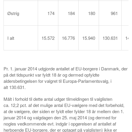
Østrig
174
184
180
961
I alt
15.572
16.776
15.940
130.631
147
Pr. 1. januar 2014 udgjorde antallet af EU-borgere i Danmark, der
på det tidspunkt var fyldt 18 år og dermed opfyldte
aldersbetingelsen for valgret til Europa-Parlamentsvalg, i
alt 130.631.
Målt i forhold til dette antal udgør tilmeldingen til valglisten
ca. 12,2 pct. af det mulige antal EU-vælgere med det forbehold,
at de vælgere, der siden er fyldt eller fylder 18 år mellem den 1.
januar 2014 og valgdagen den 25. maj 2014 (og dermed for
nogles vedkommende evt. indgår i opgørelsen af antallet af
herboende EU-borgere, der er optaget på valglisten) ikke er