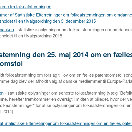
terne fra folkeafstemningen
er af Statistiske Efterretninger om folkeafstemningen om omdanne
eholdet til en tilvalgsordning den 3. december 2015
ikbanken
- statistiske oplysninger om folkeafstemningen om omdannel
eholdet til en tilvalgsordning 2015
stemning den 25. maj 2014 om en fælle
domstol
ldt folkeafstemning om forslag til lov om en fælles patentdomstol søn
mme dag blev der afholdt valg af danske medlemmer til Europa-Parl
en
- statistiske oplysninger om seneste folkeafstemning (vælg "Befolk
onne, herefter fremkommer en oversigt i midten af billedet, hvor der v
Folkeafstemninger" for at se oplysninger om folkeafstemningen om en
l 2014).
 Statistiske Efterretninger om folkeafstemningen om en fælles pate