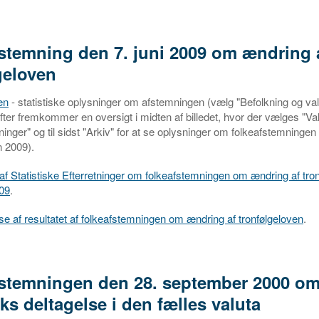
stemning den 7. juni 2009 om ændring 
geloven
en
- statistiske oplysninger om afstemningen (vælg "Befolkning og val
fter fremkommer en oversigt i midten af billedet, hvor der vælges "Val
inger" og til sidst "Arkiv" for at se oplysninger om folkeafstemninge
n 2009).
 Statistiske Efterretninger om folkeafstemningen om ændring af tro
009
.
e af resultatet af folkeafstemningen om ændring af tronfølgeloven
.
stemningen den 28. september 2000 o
s deltagelse i den fælles valuta