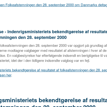
onen Folkeafstemningen den 28. september 2000 om Danmarks deltag
se - Indenrigsministeriets bekendtgørelse af resultate
emningen den 28. september 2000
 folkeafstemningen den 28. september 2000 var opgjort på grundlag af
erne modtagne valgbøger med resultatet af afstemningen i hver af de
dse. En valgbestyrelse har efterfølgende indsendt en berigtigelse til va
teriet, idet der i den tidligere indsendte valgbog var en fejl.
steriets bekendtgørelse af resultatet af folkeafstemningen den 28. s
lsen her
.
gsministeriets bekendtgørelse af resulta
stemningen den 28. september 2000