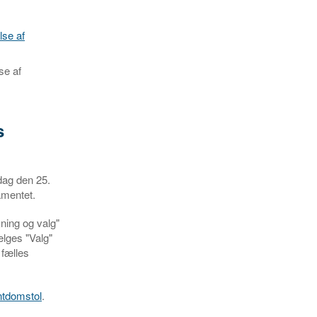
lse af
se af
s
dag den 25.
amentet.
ning og valg"
ælges "Valg"
 fælles
ntdomstol
.