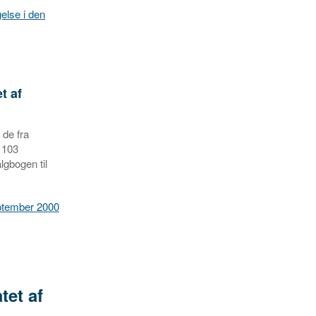
else i den
t af
 de fra
 103
lgbogen til
eptember 2000
tet af