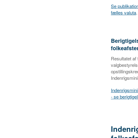
Se publikati
fælles valuta
.
Berigtigel
folkeafst
Resultatet af
valgbestyrels
opstillingskre
Indenrigsminis
Indenrigsmini
- se berigtige
Indenri
folkeaf