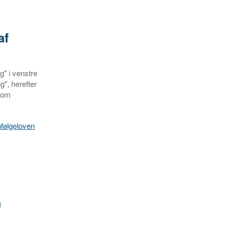
af
g" i venstre
g", herefter
n om
nfølgeloven
m