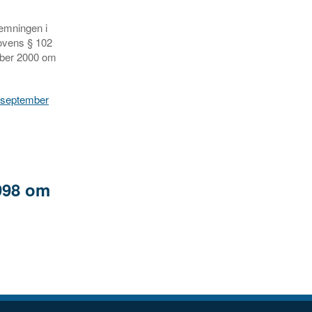
temningen i
lovens § 102
ember 2000 om
. september
1998 om