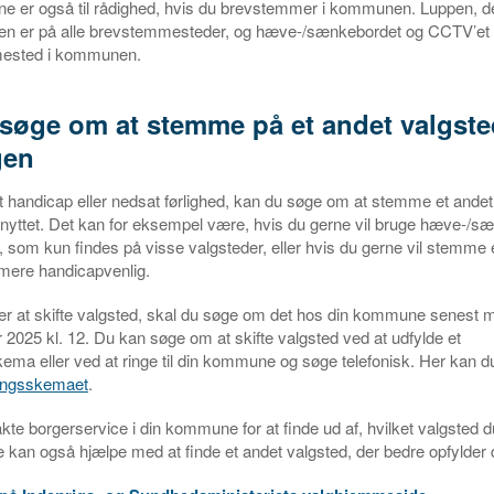
ne er også til rådighed, hvis du brevstemmer i kommunen. Luppen, d
n er på alle brevstemmesteder, og hæve-/sænkebordet og CCTV’et 
mested i kommunen.
søge om at stemme på et andet valgste
gen
t handicap eller nedsat førlighed, kan du søge om at stemme et andet
lknyttet. Det kan for eksempel være, hvis du gerne vil bruge hæve-/s
, som kun findes på visse valgsteder, eller hvis du gerne vil stemme 
mere handicapvenlig.
er at skifte valgsted, skal du søge om det hos din kommune senest
2025 kl. 12. Du kan søge om at skifte valgsted ved at udfylde et
ma eller ved at ringe til din kommune og søge telefonisk. Her kan d
ingsskemaet
.
te borgerservice i din kommune for at finde ud af, hvilket valgsted du 
 kan også hjælpe med at finde et andet valgsted, der bedre opfylder 