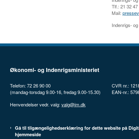
Tlf.: 21 32 4
Mail:
presse
Indenrigs- og
Økonomi- og Indenrigsministeriet
Telefon: 72 26 90 00
CVR nr.: 121
(mandag-torsdag 9.00-16, fredag 9.00-15.30)
EAN-nr.: 57
Henvendelser vedr. valg:
valg@im.dk
Gå til tilgængelighedserklæring for dette website på Digi
hjemmeside