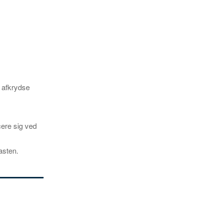
 afkrydse
cere sig ved
asten.