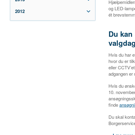
Hjælpemidler
og LED-lampe
2012
ét brevstem
Du kan 
valgda
Hvis du har e
hvor du er ti
eller CCTV’et
adgangen er 
Hvis du ønsk
10. november 
ansøgningsske
finde
ansøgn
Du skal kontak
Borgerservice