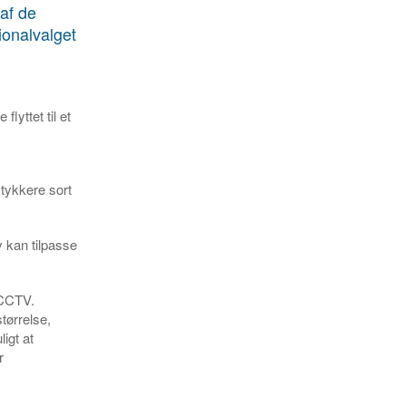
 af de
ionalvalget
yttet til et
tykkere sort
 kan tilpasse
 CCTV.
tørrelse,
igt at
r