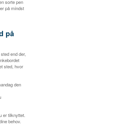
en sorte pen
er på mindst
d på
 sted end der,
ænkebordet
et sted, hvor
 mandag den
u
er tilknyttet.
dine behov.