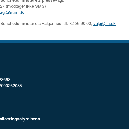
7 27 (modtager ikke SMS)
vagt@sum.dk
 Sundhedsministeriets valgenhed, tlf. 72 26 90 00,
valg@im.dk
88668
98000362055
taliseringsstyrelsens