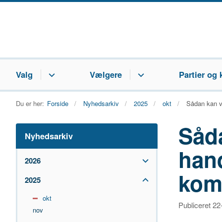
Valg
Vælgere
Partier og 
Du er her:
Forside
Nyhedsarkiv
2025
okt
Sådan kan v
Såd
Nyhedsarkiv
han
2026
kom
2025
okt
Publiceret 2
nov