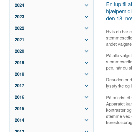
En lup til 
2024
hjælpemidl
2023
den 18. n
2022
Hvis du har et
stemmesedlen,
2021
andet valgste
2020
På alle valgst
stemmesedlen
2019
pen, når du s
2018
Desuden er de
2017
lysstyrke og 
2016
På mindst ét 
Apparatet kan
2015
kontraster og
stemme ved e
2014
kørestolsbrug
2013