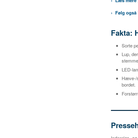
Læs mere 
Følg også
Fakta: 
Sorte pe
Lup, de
stemmes
LED-lamp
Hæve-/sæ
bordet.
Forstør
Presse
Indenrigs- og