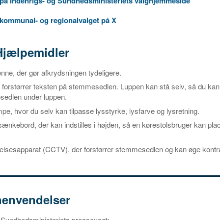
på Indenrigs- og Sundhedsministeriets valghjemmeside
 kommunal- og regionalvalget på X
Hjælpemidler
nne, der gør afkrydsningen tydeligere.
r forstørrer teksten på stemmesedlen. Luppen kan stå selv, så du kan
edlen under luppen.
e, hvor du selv kan tilpasse lysstyrke, lysfarve og lysretning.
nkebord, der kan indstilles i højden, så en kørestolsbruger kan pla
relsesapparat (CCTV), der forstørrer stemmesedlen og kan øge kontr
henvendelser
 Sundhedsministeriets pressevagt: