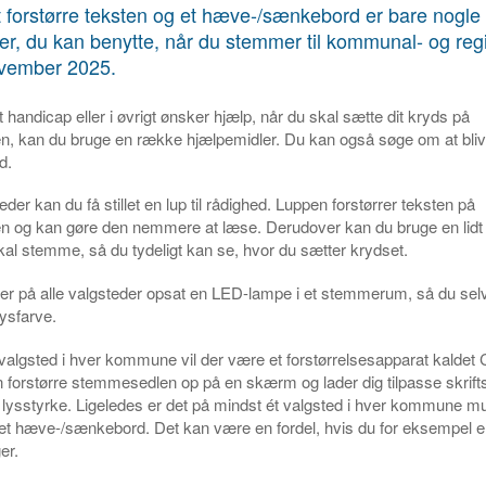
at forstørre teksten og et hæve-/sænkebord er bare nogle
er, du kan benytte, når du stemmer til kommunal- og reg
ovember 2025.
 handicap eller i øvrigt ønsker hjælp, når du skal sætte dit kryds på
 kan du bruge en række hjælpemidler. Du kan også søge om at blive fl
d.
eder kan du få stillet en lup til rådighed. Luppen forstørrer teksten på
 og kan gøre den nemmere at læse. Derudover kan du bruge en lidt 
kal stemme, så du tydeligt kan se, hvor du sætter krydset.
r på alle valgsteder opsat en LED-lampe i et stemmerum, så du selv
lysfarve.
valgsted i hver kommune vil der være et forstørrelsesapparat kaldet
 forstørre stemmesedlen op på en skærm og lader dig tilpasse skrifts
 lysstyrke. Ligeledes er det på mindst ét valgsted i hver kommune mul
t hæve-/sænkebord. Det kan være en fordel, hvis du for eksempel e
er.