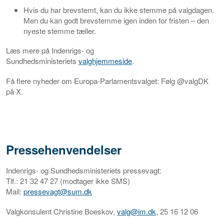
Hvis du har brevstemt, kan du ikke stemme på valgdagen.
Men du kan godt brevstemme igen inden for fristen – den
nyeste stemme tæller.
Læs mere på Indenrigs- og
Sundhedsministeriets
valghjemmeside
.
Få flere nyheder om Europa-Parlamentsvalget: Følg @valgDK
på X.
Pressehenvendelser
Indenrigs- og Sundhedsministeriets pressevagt:
Tlf.: 21 32 47 27 (modtager ikke SMS)
Mail:
pressevagt@sum.dk
Valgkonsulent Christine Boeskov,
valg@im.dk
, 25 16 12 06