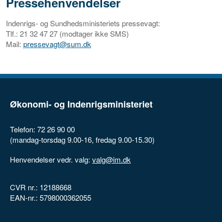
Pressehenvendelser
Indenrigs- og Sundhedsministeriets pressevagt:
Tlf.: 21 32 47 27 (modtager ikke SMS)
Mail:
pressevagt@sum.dk
Økonomi- og Indenrigsministeriet
Telefon: 72 26 90 00
(mandag-torsdag 9.00-16, fredag 9.00-15.30)
Henvendelser vedr. valg:
valg@im.dk
CVR nr.: 12188668
EAN-nr.: 5798000362055