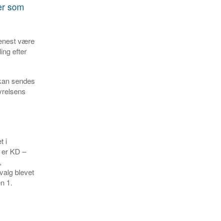
ler som
senest være
ing efter
 kan sendes
yrelsens
t i
r er KD –
,
valg blevet
en 1.