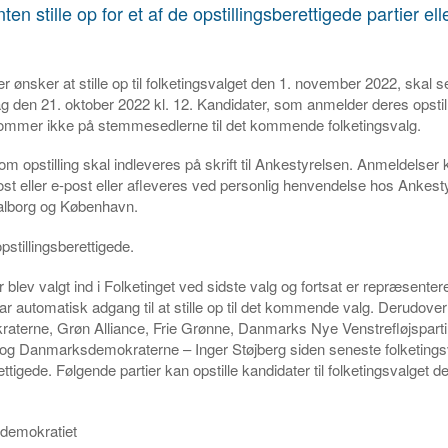
en stille op for et af de opstillingsberettigede partier el
.
er ønsker at stille op til folketingsvalget den 1. november 2022, skal 
g den 21. oktober 2022 kl. 12. Kandidater, som anmelder deres opstill
 kommer ikke på stemmesedlerne til det kommende folketingsvalg.
m opstilling skal indleveres på skrift til Ankestyrelsen. Anmeldelser
st eller e-post eller afleveres ved personlig henvendelse hos Ankest
Aalborg og København.
opstillingsberettigede.
r blev valgt ind i Folketinget ved sidste valg og fortsat er repræsentere
har automatisk adgang til at stille op til det kommende valg. Derudove
aterne, Grøn Alliance, Frie Grønne, Danmarks Nye Venstrefløjsparti
og Danmarksdemokraterne – Inger Støjberg siden seneste folketings
ettigede. Følgende partier kan opstille kandidater til folketingsvalget d
ldemokratiet