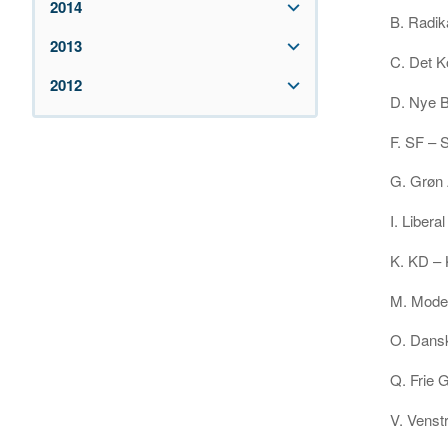
2014
B. Radik
2013
C. Det K
2012
D. Nye B
F. SF – S
G. Grøn 
I. Liberal
K. KD – 
M. Mode
O. Dansk
Q. Frie 
V. Venst