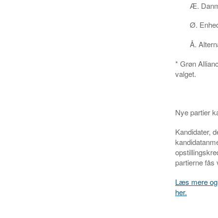
Æ. Danma
Ø. Enhed
Å. Altern
* Grøn Allianc
valget.
Nye partier k
Kandidater, d
kandidatanmel
opstillingskr
partierne fås
Læs mere og he
her.