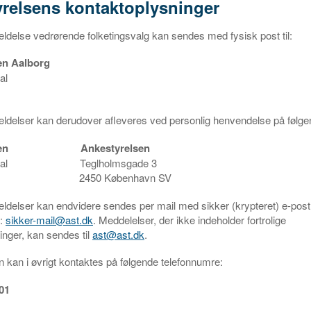
relsens kontaktoplysninger
delse vedrørende folketingsvalg kan sendes med fysisk post til:
en Aalborg
al
ldelser kan derudover afleveres ved personlig henvendelse på følge
en
Ankestyrelsen
, 2. sal Teglholmsgade 3
lborg 2450 København SV
delser kan endvidere sendes per mail med sikker (krypteret) e-post t
n:
sikker-mail@ast.dk
. Meddelelser, der ikke indeholder fortrolige
nger, kan sendes til
ast@ast.dk
.
 kan i øvrigt kontaktes på følgende telefonnumre:
 01