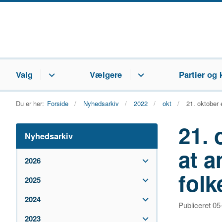
Valg
Vælgere
Partier og 
Du er her:
Forside
Nyhedsarkiv
2022
okt
21. oktober e
21. 
Nyhedsarkiv
at a
2026
folk
2025
2024
Publiceret 0
2023