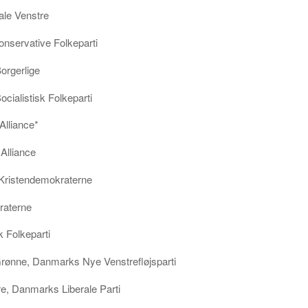
ale Venstre
onservative Folkeparti
orgerlige
ocialistisk Folkeparti
Alliance*
 Alliance
Kristendemokraterne
raterne
 Folkeparti
Grønne, Danmarks Nye Venstrefløjsparti
re, Danmarks Liberale Parti