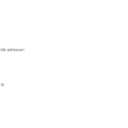
nde adresser:
il