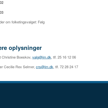
 02
 03
der om folketingsvalget: Følg
ere oplysninger
t Christine Boeskov,
valg@im.dk
, tlf. 25 16 12 06
er Cecilie Rex Selmer,
crs@im.dk
, tlf. 72 28 24 17