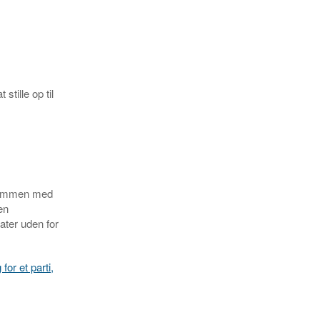
stille op til
l sammen med
en
dater uden for
for et parti,