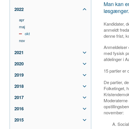
Man kan ent
2022
løsgænger
apr
Kandidater, d
maj
anmeldt freda
okt
denne frist,
nov
Anmeldelser o
2021
med fysisk po
afdelinger i 
2020
15 partier er 
2019
De partier, de
2018
Folketinget, 
Kristendemokr
2017
Moderaterne 
opstillingsber
2016
november:
2015
A. Socia