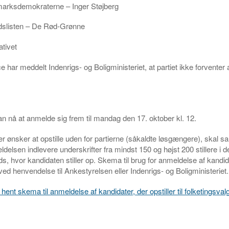
rksdemokraterne – Inger Støjberg
slisten – De Rød-Grønne
ativet
e har meddelt Indenrigs- og Boligministeriet, at partiet ikke forventer at 
an nå at anmelde sig frem til mandag den 17. oktober kl. 12.
er ønsker at opstille uden for partierne (såkaldte løsgængere), ska
delsen indlevere underskrifter fra mindst 150 og højst 200 stillere i d
eds, hvor kandidaten stiller op. Skema til brug for anmeldelse af kandi
 ved henvendelse til Ankestyrelsen eller Indenrigs- og Boligministeriet.
nt skema til anmeldelse af kandidater, der opstiller til folketingsvalg 