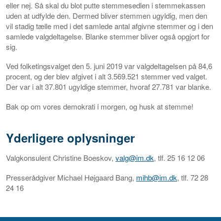
eller nej. Så skal du blot putte stemmesedlen i stemmekassen
uden at udfylde den. Dermed bliver stemmen ugyldig, men den
vil stadig tælle med i det samlede antal afgivne stemmer og i den
samlede valgdeltagelse. Blanke stemmer bliver også opgjort for
sig.
Ved folketingsvalget den 5. juni 2019 var valgdeltagelsen på 84,6
procent, og der blev afgivet i alt 3.569.521 stemmer ved valget.
Der var i alt 37.801 ugyldige stemmer, hvoraf 27.781 var blanke.
Bak op om vores demokrati i morgen, og husk at stemme!
Yderligere oplysninger
Valgkonsulent Christine Boeskov,
valg@im.dk
, tlf. 25 16 12 06
Presserådgiver Michael Højgaard Bang,
mihb@im.dk
, tlf. 72 28
24 16