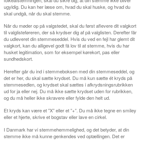
folkeafstemningen, skal du sikre dig, at din stemme ikke bliver
ugyldig. Du kan her læse om, hvad du skal huske, og hvad du
skal undgå, når du skal stemme.
Når du møder op på valgstedet, skal du først aflevere dit valgkort
til valglisteføreren, der så krydser dig af på valglisten. Derefter får
du udleveret din stemmeseddel. Hvis du ved en fejl har glemt dit
valgkort, kan du alligevel godt få lov til at stemme, hvis du har
husket legitimation, som for eksempel kørekort, pas eller
sundhedskort.
Herefter går du ind i stemmeboksen med din stemmeseddel, og
det er her, du skal sætte krydset. Du må kun sætte ét kryds på
stemmesedlen, og krydset skal sættes i afkrydsningsrubrikken
ud for ja eller nej. Du må ikke sætte krydset uden for rubrikken,
og du må heller ikke skravere eller fylde den helt ud.
Et kryds kan være et ”X” eller et ”+”. Du må ikke tegne en smiley
eller et hjerte, skrive et bogstav eller lave en cirkel.
I Danmark har vi stemmehemmelighed, og det betyder, at din
stemme ikke må kunne genkendes ved optællingen. Det er