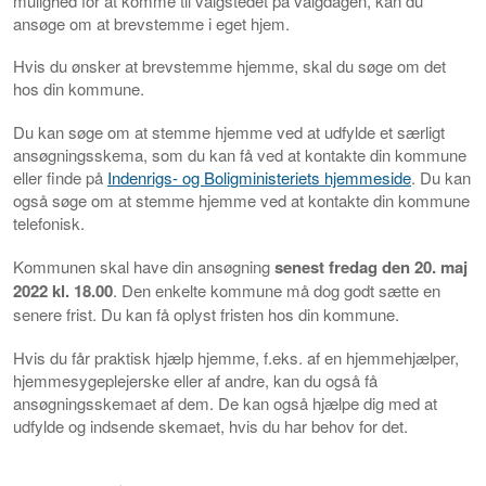
mulighed for at komme til valgstedet på valgdagen, kan du
ansøge om at brevstemme i eget hjem.
Hvis du ønsker at brevstemme hjemme, skal du søge om det
hos din kommune.
Du kan søge om at stemme hjemme ved at udfylde et særligt
ansøgningsskema, som du kan få ved at kontakte din kommune
eller finde på
Indenrigs- og Boligministeriets hjemmeside
. Du kan
også søge om at stemme hjemme ved at kontakte din kommune
telefonisk.
Kommunen skal have din ansøgning
senest fredag den 20. maj
2022 kl. 18.00
. Den enkelte kommune må dog godt sætte en
senere frist. Du kan få oplyst fristen hos din kommune.
Hvis du får praktisk hjælp hjemme, f.eks. af en hjemmehjælper,
hjemmesygeplejerske eller af andre, kan du også få
ansøgningsskemaet af dem. De kan også hjælpe dig med at
udfylde og indsende skemaet, hvis du har behov for det.