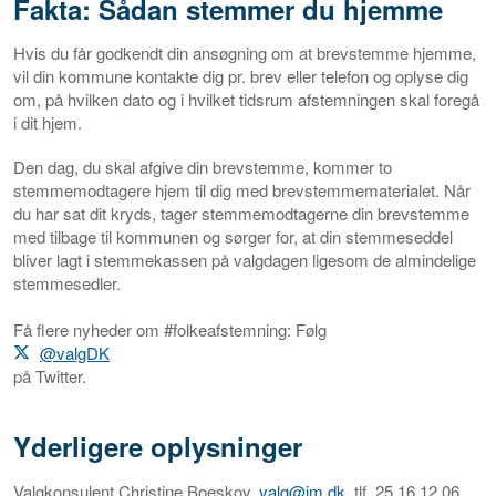
Fakta: Sådan stemmer du hjemme
Hvis du får godkendt din ansøgning om at brevstemme hjemme,
vil din kommune kontakte dig pr. brev eller telefon og oplyse dig
om, på hvilken dato og i hvilket tidsrum afstemningen skal foregå
i dit hjem.
Den dag, du skal afgive din brevstemme, kommer to
stemmemodtagere hjem til dig med brevstemmematerialet. Når
du har sat dit kryds, tager stemmemodtagerne din brevstemme
med tilbage til kommunen og sørger for, at din stemmeseddel
bliver lagt i stemmekassen på valgdagen ligesom de almindelige
stemmesedler.
Få flere nyheder om #folkeafstemning: Følg
@valgDK
på Twitter.
Yderligere oplysninger
Valgkonsulent Christine Boeskov,
valg@im.dk
, tlf. 25 16 12 06