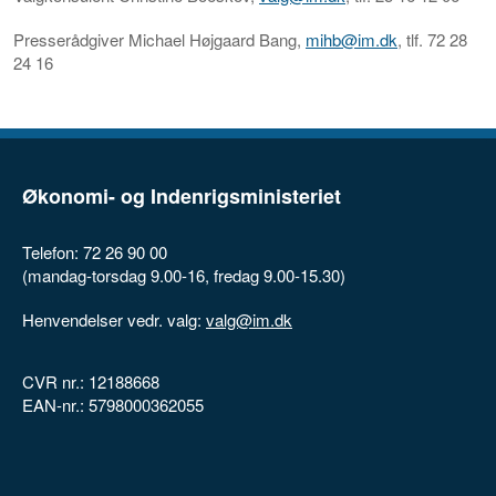
Presserådgiver Michael Højgaard Bang,
mihb@im.dk
, tlf. 72 28
24 16
Økonomi- og Indenrigsministeriet
Telefon: 72 26 90 00
(mandag-torsdag 9.00-16, fredag 9.00-15.30)
Henvendelser vedr. valg:
valg@im.dk
CVR nr.: 12188668
EAN-nr.: 5798000362055