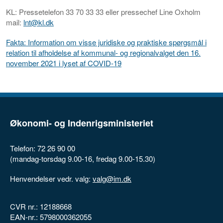
KL: Pressetelefon 33 70 33 33 eller pressechef Line Oxholm
mail:
lnt@kl.dk
Fakta: Information om visse juridiske og praktiske spørgsmål i
relation til afholdelse af kommunal- og regionalvalget den 16.
november 2021 i lyset af COVID-19
Økonomi- og Indenrigsministeriet
Telefon: 72 26 90 00
(mandag-torsdag 9.00-16, fredag 9.00-15.30)
Henvendelser vedr. valg:
valg@im.dk
CVR nr.: 12188668
EAN-nr.: 5798000362055