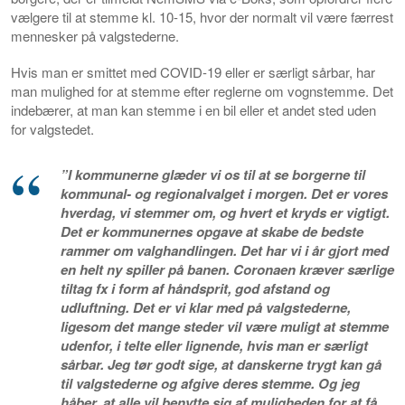
vælgere til at stemme kl. 10-15, hvor der normalt vil være færrest
mennesker på valgstederne.
Hvis man er smittet med COVID-19 eller er særligt sårbar, har
man mulighed for at stemme efter reglerne om vognstemme. Det
indebærer, at man kan stemme i en bil eller et andet sted uden
for valgstedet.
”I kommunerne glæder vi os til at se borgerne til
kommunal- og regionalvalget i morgen. Det er vores
hverdag, vi stemmer om, og hvert et kryds er vigtigt.
Det er kommunernes opgave at skabe de bedste
rammer om valghandlingen. Det har vi i år gjort med
en helt ny spiller på banen. Coronaen kræver særlige
tiltag fx i form af håndsprit, god afstand og
udluftning. Det er vi klar med på valgstederne,
ligesom det mange steder vil være muligt at stemme
udenfor, i telte eller lignende, hvis man er særligt
sårbar. Jeg tør godt sige, at danskerne trygt kan gå
til valgstederne og afgive deres stemme. Og jeg
håber, at alle vil benytte sig af muligheden for at få