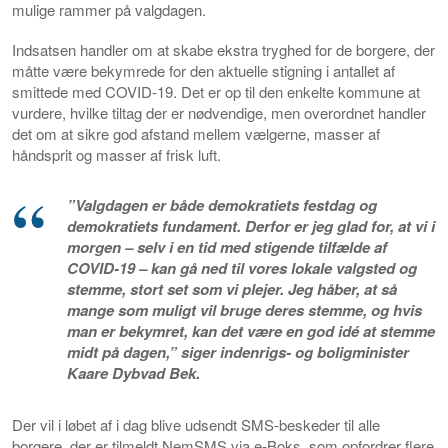
mulige rammer på valgdagen.
Indsatsen handler om at skabe ekstra tryghed for de borgere, der
måtte være bekymrede for den aktuelle stigning i antallet af
smittede med COVID-19. Det er op til den enkelte kommune at
vurdere, hvilke tiltag der er nødvendige, men overordnet handler
det om at sikre god afstand mellem vælgerne, masser af
håndsprit og masser af frisk luft.
”Valgdagen er både demokratiets festdag og
demokratiets fundament. Derfor er jeg glad for, at vi i
morgen – selv i en tid med stigende tilfælde af
COVID-19 – kan gå ned til vores lokale valgsted og
stemme, stort set som vi plejer. Jeg håber, at så
mange som muligt vil bruge deres stemme, og hvis
man er bekymret, kan det være en god idé at stemme
midt på dagen,” siger indenrigs- og boligminister
Kaare Dybvad Bek.
Der vil i løbet af i dag blive udsendt SMS-beskeder til alle
borgere, der er tilmeldt NemSMS via e-Boks, som opfordrer flere