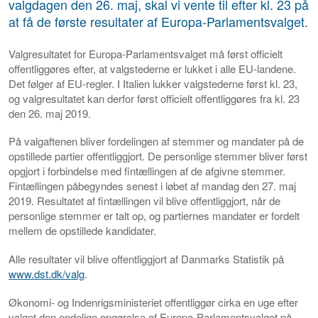
valgdagen den 26. maj, skal vi vente til efter kl. 23 på
at få de første resultater af Europa-Parlamentsvalget.
Valgresultatet for Europa-Parlamentsvalget må først officielt
offentliggøres efter, at valgstederne er lukket i alle EU-landene.
Det følger af EU-regler. I Italien lukker valgstederne først kl. 23,
og valgresultatet kan derfor først officielt offentliggøres fra kl. 23
den 26. maj 2019.
På valgaftenen bliver fordelingen af stemmer og mandater på de
opstillede partier offentliggjort. De personlige stemmer bliver først
opgjort i forbindelse med fintællingen af de afgivne stemmer.
Fintællingen påbegyndes senest i løbet af mandag den 27. maj
2019. Resultatet af fintællingen vil blive offentliggjort, når de
personlige stemmer er talt op, og partiernes mandater er fordelt
mellem de opstillede kandidater.
Alle resultater vil blive offentliggjort af Danmarks Statistik på
www.dst.dk/valg
.
Økonomi- og Indenrigsministeriet offentliggør cirka en uge efter
valget den endelige opgørelse af Europa-Parlamentsvalget på