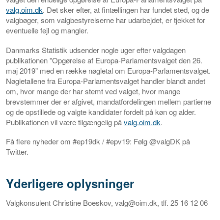
valg.oim.dk
. Det sker efter, at fintællingen har fundet sted, og de
valgbøger, som valgbestyrelserne har udarbejdet, er tjekket for
eventuelle fejl og mangler.
Danmarks Statistik udsender nogle uger efter valgdagen
publikationen ”Opgørelse af Europa-Parlamentsvalget den 26.
maj 2019” med en række nøgletal om Europa-Parlamentsvalget.
Nøgletallene fra Europa-Parlamentsvalget handler blandt andet
om, hvor mange der har stemt ved valget, hvor mange
brevstemmer der er afgivet, mandatfordelingen mellem partierne
og de opstillede og valgte kandidater fordelt på køn og alder.
Publikationen vil være tilgængelig på
valg.oim.dk
.
Få flere nyheder om
#ep19dk
/
#epv19: Følg @valgDK på
Twitter.
Yderligere oplysninger
Valgkonsulent Christine Boeskov, valg@oim.dk, tlf. 25 16 12 06