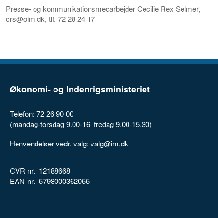
Presse- og kommunikationsmedarbejder Cecilie Rex Selmer,
crs@oim.dk, tlf. 72 28 24 17
Økonomi- og Indenrigsministeriet
Telefon: 72 26 90 00
(mandag-torsdag 9.00-16, fredag 9.00-15.30)
Henvendelser vedr. valg:
valg@im.dk
CVR nr.: 12188668
EAN-nr.: 5798000362055