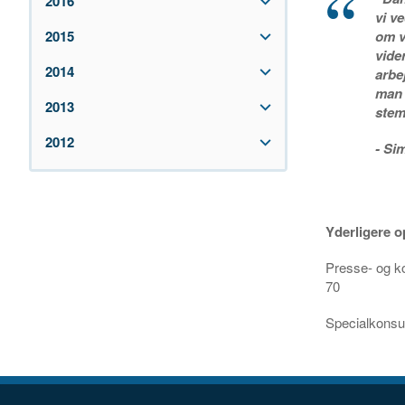
2016
vi v
2015
om v
vide
2014
arbe
man 
2013
stem
2012
- Si
Yderligere o
Presse- og k
70
Specialkonsul