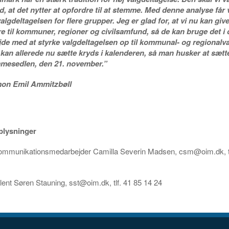
ed, at det nytter at opfordre til at stemme. Med denne analyse får 
algdeltagelsen for flere grupper. Jeg er glad for, at vi nu kan giv
re til kommuner, regioner og civilsamfund, så de kan bruge det i 
jde med at styrke valgdeltagelsen op til kommunal- og regionalv
kan allerede nu sætte kryds i kalenderen, så man husker at sætt
mesedlen, den 21. november.”
mon Emil Ammitzbøll
plysninger
ommunikationsmedarbejder Camilla Severin Madsen, csm@oim.dk, tl
ent Søren Stauning, sst@oim.dk, tlf. 41 85 14 24