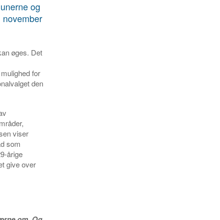
munerne og
1. november
 kan øges. Det
 mulighed for
onalvalget den
av
områder,
sen viser
rad som
29-årige
et give over
 værne om. Og