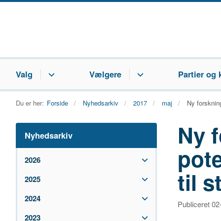
Valg
Vælgere
Partier og 
Du er her:
Forside
Nyhedsarkiv
2017
maj
Ny forsknin
Ny f
Nyhedsarkiv
pote
2026
til
2025
2024
Publiceret 0
2023