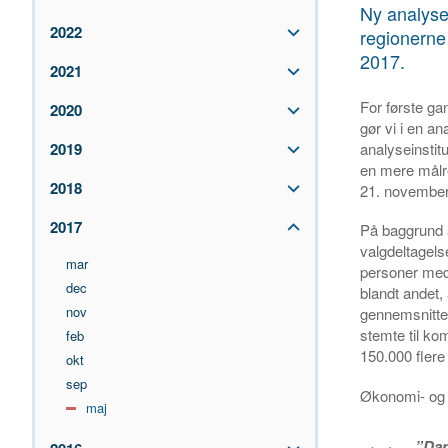
Ny analyse
2022
regionerne
2017.
2021
For første ga
2020
gør vi i en a
analyseinstit
2019
en mere målre
2018
21. november
2017
På baggrund a
valgdeltagels
mar
personer med 
dec
blandt andet,
nov
gennemsnittet
stemte til kom
feb
150.000 fler
okt
sep
Økonomi- og 
maj
”Dan