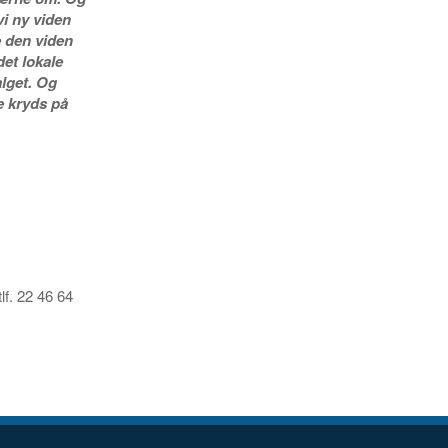
vi ny viden
e den viden
det lokale
alget. Og
e kryds på
f. 22 46 64