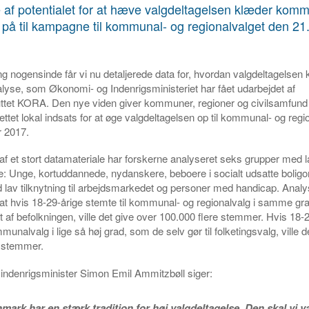
 af potentialet for at hæve valgdeltagelsen klæder kom
 på til kampagne til kommunal- og regionalvalget den 2
ng nogensinde får vi nu detaljerede data for, hvordan valgdeltagelsen
nalyse, som Økonomi- og Indenrigsministeriet har fået udarbejdet af
uttet KORA. Den nye viden giver kommuner, regioner og civilsamfund
ttet lokal indsats for at øge valgdeltagelsen op til kommunal- og regi
 2017.
f et stort datamateriale har forskerne analyseret seks grupper med l
e: Unge, kortuddannede, nydanskere, beboere i socialt udsatte bolig
lav tilknytning til arbejdsmarkedet og personer med handicap. Analy
 at hvis 18-29-årige stemte til kommunal- og regionalvalg i samme g
 af befolkningen, ville det give over 100.000 flere stemmer. Hvis 18-
munalvalg i lige så høj grad, som de selv gør til folketingsvalg, ville d
e stemmer.
indenrigsminister Simon Emil Ammitzbøll siger:
mark har en stærk tradition for høj valgdeltagelse. Den skal vi