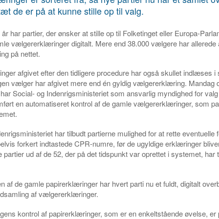
tæt de er på at kunne stille op til valg.
 år har partier, der ønsker at stille op til Folketinget eller Europa-Parl
le vælgererklæringer digitalt. Mere end 38.000 vælgere har allerede 
ng på nettet.
nger afgivet efter den tidligere procedure har også skullet indlæses i
ingen vælger har afgivet mere end én gyldig vælgererklæring. Mandag 
har Social- og Indenrigsministeriet som ansvarlig myndighed for val
ført en automatiseret kontrol af de gamle vælgererklæringer, som par
temet.
enrigsministeriet har tilbudt partierne mulighed for at rette eventuelle 
lvis forkert indtastede CPR-numre, før de ugyldige erklæringer blive
e partier ud af de 52, der på det tidspunkt var oprettet i systemet, har
en af de gamle papirerklæringer har hvert parti nu et fuldt, digitalt over
dsamling af vælgererklæringer.
agens kontrol af papirerklæringer, som er en enkeltstående øvelse, er 