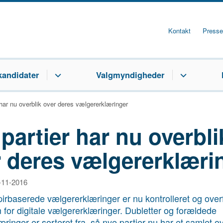
Kontakt
Presse
kandidater
Valgmyndigheder
 har nu overblik over deres vælgererklæringer
partier har nu overbli
 deres vælgererklæri
2-11-2016
rbaserede vælgererklæringer er nu kontrolleret og overfø
 for digitale vælgererklæringer. Dubletter og forældede
ringer er sorteret fra, så nye partier nu har et samlet ov