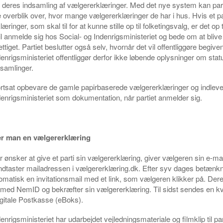
r deres indsamling af vælgererklæringer. Med det nye system kan par
 overblik over, hvor mange vælgererklæringer de har i hus. Hvis et pa
ringer, som skal til for at kunne stille op til folketingsvalg, er det op ti
il anmelde sig hos Social- og Indenrigsministeriet og bede om at blive
ettiget. Partiet beslutter også selv, hvornår det vil offentliggøre begiv
denrigsministeriet offentliggør derfor ikke løbende oplysninger om stat
dsamlinger.
fortsat opbevare de gamle papirbaserede vælgererklæringer og indleve
denrigsministeriet som dokumentation, når partiet anmelder sig.
er man en vælgererklæring
 ønsker at give et parti sin vælgererklæring, giver vælgeren sin e-mai
indtaster mailadressen i vælgererklæring.dk. Efter syv dages betænkni
matisk en invitationsmail med et link, som vælgeren klikker på. Dere
med NemID og bekræfter sin vælgererklæring. Til sidst sendes en kvit
gitale Postkasse (eBoks).
enrigsministeriet har udarbejdet vejledningsmateriale og filmklip til par