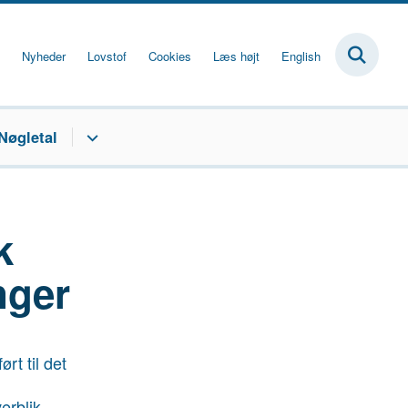
Nyheder
Lovstof
Cookies
Læs højt
English
Nøgletal
k
nger
rt til det
erblik