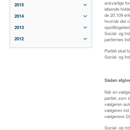
ansvarlige fo
2015
løbende holde
de 20.109 erklæ
2014
hvornår det v
opstillingsber
2013
Social- og In
2012
partiernes in
Partiet skal 
Social- og In
Sådan afgiv
Når en vælger
partiet, som 
vælgeren auto
vælgeren ind 
vælgerens Di
Social- og Ind