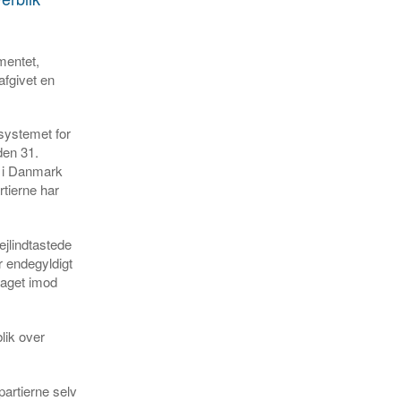
amentet,
afgivet en
 systemet for
den 31.
g i Danmark
tierne har
fejlindtastede
r endegyldigt
 taget imod
blik over
partierne selv