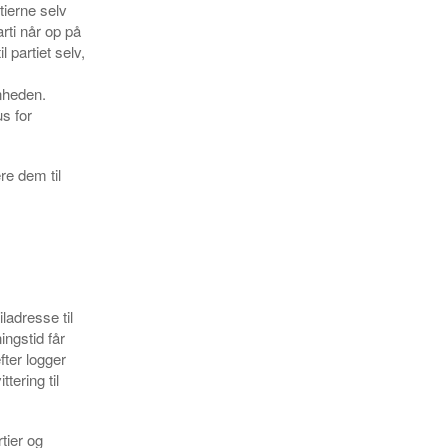
tierne selv
rti når op på
l partiet selv,
enheden.
us for
re dem til
ladresse til
ngstid får
fter logger
tering til
tier og