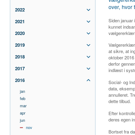
over, hvor 
2022
Siden januar i
2021
kunnet indsam
vælgererklæri
2020
2019
Vælgererklæri
at sikre, at 
2018
oktober 2016 
derfor gennem
2017
indlæst i sys
2016
Social- og Ind
data, eksempe
jan
annulleret. Tr
feb
dette tilbud.
mar
Efter kontroll
apr
deres egen in
jun
nov
Bortset fra d