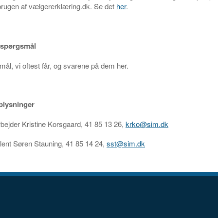
rugen af vælgererklæring.dk. Se det
her
.
e spørgsmål
ål, vi oftest får, og svarene på dem her.
plysninger
ejder Kristine Korsgaard, 41 85 13 26,
krko@sim.dk
lent Søren Stauning, 41 85 14 24,
sst@sim.dk