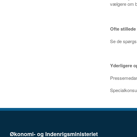
vælgere om b
Ofte stilled
Se de spørgsm
Yderligere o
Pressemedarb
Specialkonsu
Økonomi- og Indenrigsministeriet