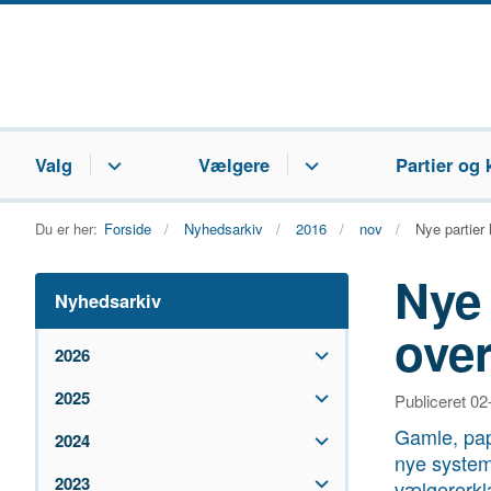
Valg
Vælgere
Partier og 
Du er her:
Forside
Nyhedsarkiv
2016
nov
Nye partier
Nye 
Nyhedsarkiv
over
2026
2025
Publiceret 0
Gamle, papi
2024
nye system
2023
vælgererklæ