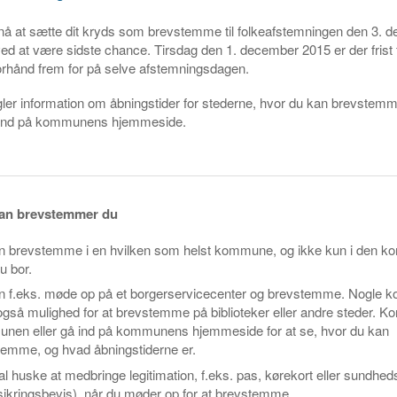
 nå at sætte dit kryds som brevstemme til folkeafstemningen den 3. 
ved at være sidste chance. Tirsdag den 1. december 2015 er der frist f
rhånd frem for på selve afstemningsdagen.
ler information om åbningstider for stederne, hvor du kan brevstem
ig ind på kommunens hjemmeside.
dan brevstemmer du
n brevstemme i en hvilken som helst kommune, og ikke kun i den 
u bor.
n f.eks. møde op på et borgerservicecenter og brevstemme. Nogle
også mulighed for at brevstemme på biblioteker eller andre steder. Ko
nen eller gå ind på kommunens hjemmeside for at se, hvor du kan
temme, og hvad åbningstiderne er.
l huske at medbringe legitimation, f.eks. pas, kørekort eller sundhed
ikringsbevis), når du møder op for at brevstemme.