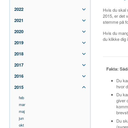
2022
Hvis du skal
2015, er det 
2021
stemme på fo
2020
Hvis du mang
du klikke d
2019
2018
2017
Fakta: Så
2016
Du ka
hvor d
2015
Du ka
feb
giver 
mar
kommu
maj
brevs
jun
Du ska
okt
(syges