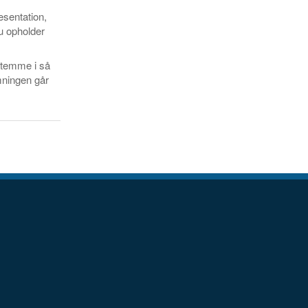
æsentation,
u opholder
stemme i så
mningen går