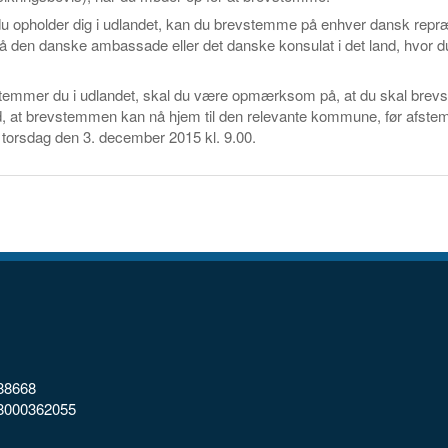
u opholder dig i udlandet, kan du brevstemme på enhver dansk repr
å den danske ambassade eller det danske konsulat i det land, hvor d
temmer du i udlandet, skal du være opmærksom på, at du skal brev
d, at brevstemmen kan nå hjem til den relevante kommune, før afste
 torsdag den 3. december 2015 kl. 9.00.
88668
98000362055