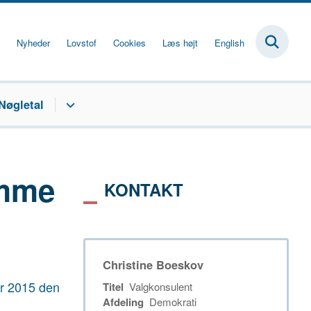
Nyheder
Lovstof
Cookies
Læs højt
English
Nøgletal
emme
KONTAKT
Christine Boeskov
er 2015 den
Titel
Valgkonsulent
Afdeling
Demokrati