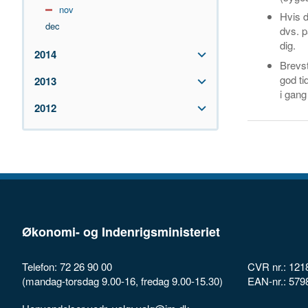
nov
Hvis d
dec
dvs. p
dig.
2014
Brevs
god ti
2013
i gang
2012
Økonomi- og Indenrigsministeriet
Telefon: 72 26 90 00
CVR nr.: 121
(mandag-torsdag 9.00-16, fredag 9.00-15.30)
EAN-nr.: 57