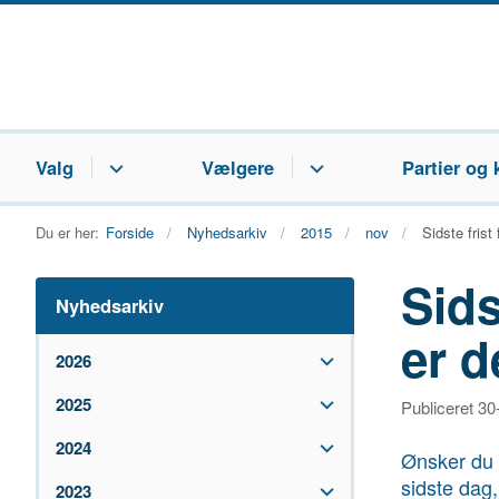
Valg
Vælgere
Partier og 
Du er her:
Forside
Nyhedsarkiv
2015
nov
Sidste fris
Sids
Nyhedsarkiv
er 
2026
2025
Publiceret 3
2024
Ønsker du 
sidste dag,
2023