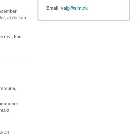
Email
valg@sim.dk
december
or, at du kan
me mv., kan
kommune,
 kommuner
ntakt
skort