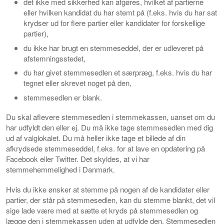
det ikke med sikkerhed kan afgøres, hvilket af partierne
eller hvilken kandidat du har stemt på (f.eks. hvis du har sat
krydser ud for flere partier eller kandidater for forskellige
partier),
du ikke har brugt en stemmeseddel, der er udleveret på
afstemningsstedet,
du har givet stemmesedlen et særpræg, f.eks. hvis du har
tegnet eller skrevet noget på den,
stemmesedlen er blank.
Du skal aflevere stemmesedlen i stemmekassen, uanset om du
har udfyldt den eller ej. Du må ikke tage stemmesedlen med dig
ud af valglokalet. Du må heller ikke tage et billede af din
afkrydsede stemmeseddel, f.eks. for at lave en opdatering på
Facebook eller Twitter. Det skyldes, at vi har
stemmehemmelighed i Danmark.
Hvis du ikke ønsker at stemme på nogen af de kandidater eller
partier, der står på stemmesedlen, kan du stemme blankt, det vil
sige lade være med at sætte et kryds på stemmesedlen og
lægge den i stemmekassen uden at udfylde den. Stemmesedlen