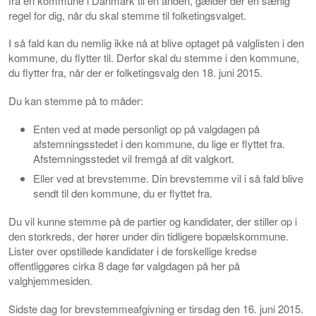
fra en kommune i Danmark til en anden, gælder der en særlig
regel for dig, når du skal stemme til folketingsvalget.
I så fald kan du nemlig ikke nå at blive optaget på valglisten i den
kommune, du flytter til. Derfor skal du stemme i den kommune,
du flytter fra, når der er folketingsvalg den 18. juni 2015.
Du kan stemme på to måder:
Enten ved at møde personligt op på valgdagen på
afstemningsstedet i den kommune, du lige er flyttet fra.
Afstemningsstedet vil fremgå af dit valgkort.
Eller ved at brevstemme. Din brevstemme vil i så fald blive
sendt til den kommune, du er flyttet fra.
Du vil kunne stemme på de partier og kandidater, der stiller op i
den storkreds, der hører under din tidligere bopælskommune.
Lister over opstillede kandidater i de forskellige kredse
offentliggøres cirka 8 dage før valgdagen på her på
valghjemmesiden.
Sidste dag for brevstemmeafgivning er tirsdag den 16. juni 2015.