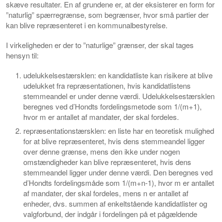
skæve resultater. En af grundene er, at der eksisterer en form for
”naturlig” spærregrænse, som begrænser, hvor små partier der
kan blive repræsenteret i en kommunalbestyrelse.
I virkeligheden er der to ”naturlige” grænser, der skal tages
hensyn til:
udelukkelsestærsklen: en kandidatliste kan risikere at blive
udelukket fra repræsentationen, hvis kandidatlistens
stemmeandel er under denne værdi. Udelukkelsestærsklen
beregnes ved d’Hondts fordelingsmetode som 1/(m+1),
hvor m er antallet af mandater, der skal fordeles.
repræsentationstærsklen: en liste har en teoretisk mulighed
for at blive repræsenteret, hvis dens stemmeandel ligger
over denne grænse, mens den ikke under nogen
omstændigheder kan blive repræsenteret, hvis dens
stemmeandel ligger under denne værdi. Den beregnes ved
d’Hondts fordelingsmåde som 1/(m+n-1), hvor m er antallet
af mandater, der skal fordeles, mens n er antallet af
enheder, dvs. summen af enkeltstående kandidatlister og
valgforbund, der indgår i fordelingen på et pågældende