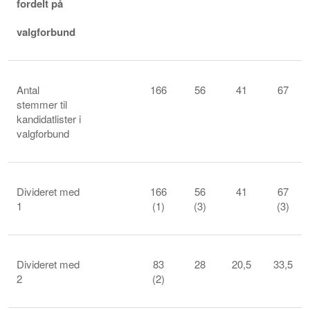
fordelt på
valgforbund
Antal
166
56
41
67
stemmer til
kandidatlister i
valgforbund
Divideret med
166
56
41
67
1
(1)
(3)
(3)
Divideret med
83
28
20,5
33,5
2
(2)