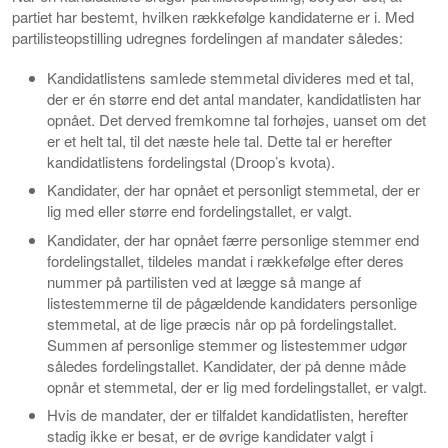
partiet har bestemt, hvilken rækkefølge kandidaterne er i. Med
partilisteopstilling udregnes fordelingen af mandater således:
Kandidatlistens samlede stemmetal divideres med et tal,
der er én større end det antal mandater, kandidatlisten har
opnået. Det derved fremkomne tal forhøjes, uanset om det
er et helt tal, til det næste hele tal. Dette tal er herefter
kandidatlistens fordelingstal (Droop’s kvota).
Kandidater, der har opnået et personligt stemmetal, der er
lig med eller større end fordelingstallet, er valgt.
Kandidater, der har opnået færre personlige stemmer end
fordelingstallet, tildeles mandat i rækkefølge efter deres
nummer på partilisten ved at lægge så mange af
listestemmerne til de pågældende kandidaters personlige
stemmetal, at de lige præcis når op på fordelingstallet.
Summen af personlige stemmer og listestemmer udgør
således fordelingstallet. Kandidater, der på denne måde
opnår et stemmetal, der er lig med fordelingstallet, er valgt.
Hvis de mandater, der er tilfaldet kandidatlisten, herefter
stadig ikke er besat, er de øvrige kandidater valgt i