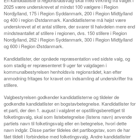
En kandidatliste til
regionsrådsvalg
skal med virkning fra valget i
2025 være underskrevet af mindst 100 vælgere i Region
Nordjylland, 175 i Region Syddanmark, 200 i Region Midtjylland
og 400 i region Østdanmark. Kandidatlisterne må højst være
underskrevet af et antal stillere, der svarer til halvdelen mere end
mindsteantallet af stillere i regionen, dvs. 150 stillere i Region
Nordjylland, 262 i Region Syddanmark, 300 i Region Midtjylland
og 600 i Region Østdanmark.
Kandidatlister, der opnåede repræsentation ved sidste valg, og
som stadig er repræsenteret 9 uger før valgdagen i
kommunalbestyrelsen henholdsvis regionsrådet, kan efter
anmodning fritages for kravet om indsamling af underskrifter fra
stillere.
Valgbestyrelsen godkender kandidatlisterne og tildeler de
godkendte kandidatlister en bogstavbetegnelse. Kandidatlister for
et parti, der den 1. august i valgåret er opstillingsberettiget til
folketingsvalg, skal som listebetegnelse (listens navn) anvende
partiets navn til folketingsvalg eller en betegnelse, hvori dette
navn indgår. Disse partier tildeles det partibogstav, som de har
fået tildelt i forbindelse med folketingsvalg. Andre kandidatlister