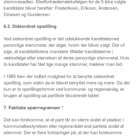
stemmesedlen. Stedfortræderrækkefølgen for de 5 ikke valgte
kandidater bliver herefter: Frederiksen, Eriksen, Andersen,
Dinesen og Gundersen.
6.3. Sideordnet opstilling
Ved sideordnet opstilling er det udelukkende kandidaternes
personlige stemmetal, der afgør, hvem der bliver valgt. Det vil
sige, at kandidatlistens mandater tilfalder kandidaterne i
rækkefølge efter størrelsen af deres personlige stemmetal. Hvis
to kandidater har fået lige mange stemmer, trækker man lod.
I 1985 blev der indført mulighed for at benytte sideordnet
opstilling, som siden da er blevet benyttet mere og mere. Da der
kun er to opstillingsformer ved kommunal- og regionalvalg, er
brugen af opstilling på partiliste tilsvarende faldet.
7. Faktiske spærregrænser *
Det kan forekomme, at et parti får en større andel af pladser i
kommunalbestyrelsen eller regionsrådet end partiets andel af
stemmer. Der er flere forklaringer på, at der kan forekomme