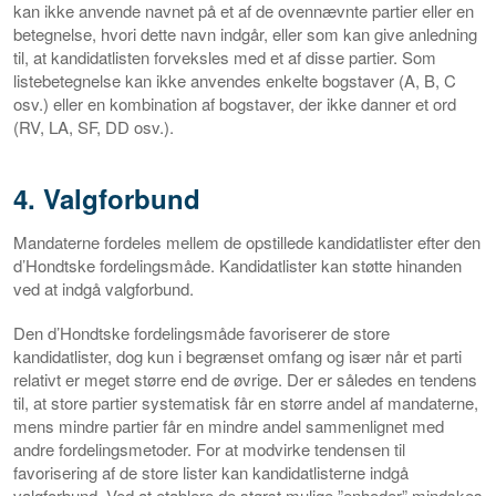
kan ikke anvende navnet på et af de ovennævnte partier eller en
betegnelse, hvori dette navn indgår, eller som kan give anledning
til, at kandidatlisten forveksles med et af disse partier. Som
listebetegnelse kan ikke anvendes enkelte bogstaver (A, B, C
osv.) eller en kombination af bogstaver, der ikke danner et ord
(RV, LA, SF, DD osv.).
4. Valgforbund
Mandaterne fordeles mellem de opstillede kandidatlister efter den
d’Hondtske fordelingsmåde. Kandidatlister kan støtte hinanden
ved at indgå valgforbund.
Den d’Hondtske fordelingsmåde favoriserer de store
kandidatlister, dog kun i begrænset omfang og især når et parti
relativt er meget større end de øvrige. Der er således en tendens
til, at store partier systematisk får en større andel af mandaterne,
mens mindre partier får en mindre andel sammenlignet med
andre fordelingsmetoder. For at modvirke tendensen til
favorisering af de store lister kan kandidatlisterne indgå
valgforbund. Ved at etablere de størst mulige ”enheder” mindskes