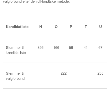
valgforbund efter den d’Hondtske metode.
Kandidatliste
N
O
P
T
U
Stemmer til
356
166
56
41
67
kandidatliste
Stemmer til
222
255
valgforbund