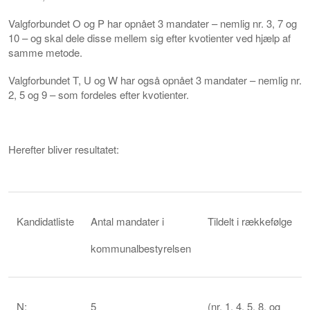
Valgforbundet O og P har opnået 3 mandater – nemlig nr. 3, 7 og
10 – og skal dele disse mellem sig efter kvotienter ved hjælp af
samme metode.
Valgforbundet T, U og W har også opnået 3 mandater – nemlig nr.
2, 5 og 9 – som fordeles efter kvotienter.
Herefter bliver resultatet:
Kandidatliste
Antal mandater i
Tildelt i rækkefølge
kommunalbestyrelsen
N:
5
(nr. 1, 4, 5, 8, og