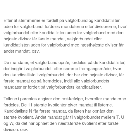
Efter at stemmerne er fordelt på valgforbund og kandidatlister
uden for valgforbund, fordeles mandaterne efter divisorerne, hvor
valgforbundet eller kandidatlisten uden for valgforbund med den
højeste divisor får første mandat, valgforbundet eller
kandidatlisten uden for valgforbund med næsthøjeste divisor får
andet mandat, osv.
De mandater, et valgforbund opnår, fordeles på de kandidatlister,
der indgår i valgforbundet, efter samme fremgangsmåde, hvor
den kandidatliste i valgforbundet, der har den højeste divisor, får
første mandat og så fremdeles, indtil alle valgforbundets
mandater er fordelt på valgforbundets kandidatlister.
Tallene i parentes angiver den rækkefølge, hvorefter mandaterne
fordeles. De 11 største kvotienter giver mandat til listerne.
Kandidatliste N får første mandat, da listen har opnået den
største kvotient. Andet mandat går til valgforbundet mellem T, U
og W, da det har opnået den næststørste kvotient efter første
division, osv.