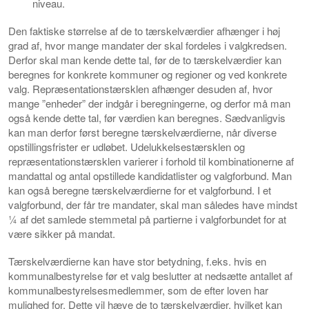
niveau.
Den faktiske størrelse af de to tærskelværdier afhænger i høj
grad af, hvor mange mandater der skal fordeles i valgkredsen.
Derfor skal man kende dette tal, før de to tærskelværdier kan
beregnes for konkrete kommuner og regioner og ved konkrete
valg. Repræsentationstærsklen afhænger desuden af, hvor
mange ”enheder” der indgår i beregningerne, og derfor må man
også kende dette tal, før værdien kan beregnes. Sædvanligvis
kan man derfor først beregne tærskelværdierne, når diverse
opstillingsfrister er udløbet. Udelukkelsestærsklen og
repræsentationstærsklen varierer i forhold til kombinationerne af
mandattal og antal opstillede kandidatlister og valgforbund. Man
kan også beregne tærskelværdierne for et valgforbund. I et
valgforbund, der får tre mandater, skal man således have mindst
¼ af det samlede stemmetal på partierne i valgforbundet for at
være sikker på mandat.
Tærskelværdierne kan have stor betydning, f.eks. hvis en
kommunalbestyrelse før et valg beslutter at nedsætte antallet af
kommunalbestyrelsesmedlemmer, som de efter loven har
mulighed for. Dette vil hæve de to tærskelværdier, hvilket kan