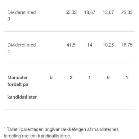
Divideret med
55,33
18,67
13,67
22,33
3
Divideret med
41,5
14
10,25
16,75
4
Mandater
5
2
1
0
1
fordelt på
kandidatlister
1
Tallet i parentesen angiver rækkefølgen af mandaternes
fordeling mellem kandidatlisterne.