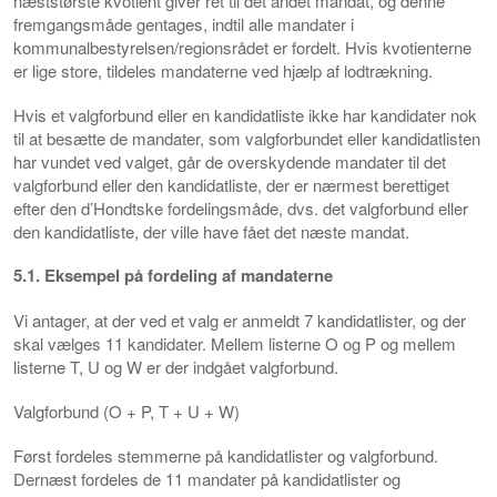
næststørste kvotient giver ret til det andet mandat, og denne
fremgangsmåde gentages, indtil alle mandater i
kommunalbestyrelsen/regionsrådet er fordelt. Hvis kvotienterne
er lige store, tildeles mandaterne ved hjælp af lodtrækning.
Hvis et valgforbund eller en kandidatliste ikke har kandidater nok
til at besætte de mandater, som valgforbundet eller kandidatlisten
har vundet ved valget, går de overskydende mandater til det
valgforbund eller den kandidatliste, der er nærmest berettiget
efter den d’Hondtske fordelingsmåde, dvs. det valgforbund eller
den kandidatliste, der ville have fået det næste mandat.
5.1. Eksempel på fordeling af mandaterne
Vi antager, at der ved et valg er anmeldt 7 kandidatlister, og der
skal vælges 11 kandidater. Mellem listerne O og P og mellem
listerne T, U og W er der indgået valgforbund.
Valgforbund (O + P, T + U + W)
Først fordeles stemmerne på kandidatlister og valgforbund.
Dernæst fordeles de 11 mandater på kandidatlister og