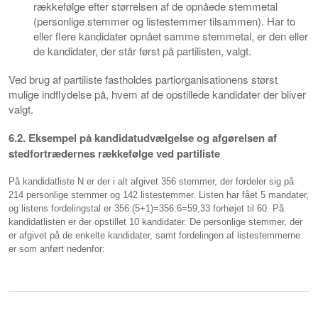
rækkefølge efter størrelsen af de opnåede stemmetal
(personlige stemmer og listestemmer tilsammen). Har to
eller flere kandidater opnået samme stemmetal, er den eller
de kandidater, der står først på partilisten, valgt.
Ved brug af partiliste fastholdes partiorganisationens størst
mulige indflydelse på, hvem af de opstillede kandidater der bliver
valgt.
6.2. Eksempel på kandidatudvælgelse og afgørelsen af
stedfortrædernes rækkefølge ved partiliste
På kandidatliste N er der i alt afgivet 356 stemmer, der fordeler sig på
214 personlige stemmer og 142 listestemmer. Listen har fået 5 mandater,
og listens fordelingstal er 356:(5+1)=356:6=59,33 forhøjet til 60. På
kandidatlisten er der opstillet 10 kandidater. De personlige stemmer, der
er afgivet på de enkelte kandidater, samt fordelingen af listestemmerne
er som anført nedenfor: